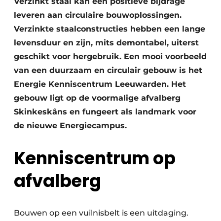
Verzinkt staal kan een positieve bijdrage
Privacy / Cookie statement
leveren aan circulaire bouwoplossingen.
Vacature aanmelden
Verzinkte staalconstructies hebben een lange
Video’s
levensduur en zijn, mits demontabel, uiterst
geschikt voor hergebruik. Een mooi voorbeeld
van een duurzaam en circulair gebouw is het
Energie Kenniscentrum Leeuwarden. Het
gebouw ligt op de voormalige afvalberg
Skinkeskâns en fungeert als landmark voor
de nieuwe Energiecampus.
Kenniscentrum op
afvalberg
Bouwen op een vuilnisbelt is een uitdaging.