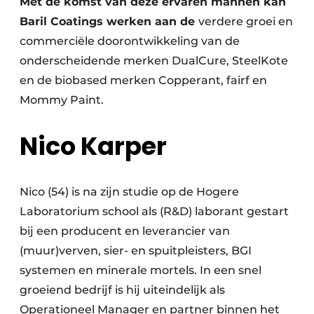
Met de komst van deze ervaren mannen kan
Privacy / Cookie statement
Baril Coatings werken aan de
verdere groei en
Vacature aanmelden
commerciële doorontwikkeling van de
Video’s
onderscheidende merken DualCure, SteelKote
en de biobased merken Copperant, fairf en
Mommy Paint.
Nico Karper
Nico (54) is na zijn studie op de Hogere
Laboratorium school als (R&D) laborant gestart
bij een producent en leverancier van
(muur)verven, sier- en spuitpleisters, BGI
systemen en minerale mortels. In een snel
groeiend bedrijf is hij uiteindelijk als
Operationeel Manager en partner binnen het