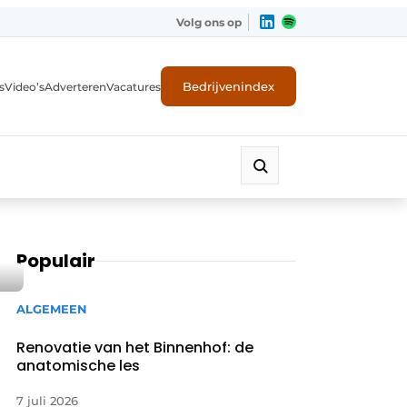
Volg ons op
Bedrijvenindex
s
Video’s
Adverteren
Vacatures
Populair
ALGEMEEN
Renovatie van het Binnenhof: de
anatomische les
7 juli 2026