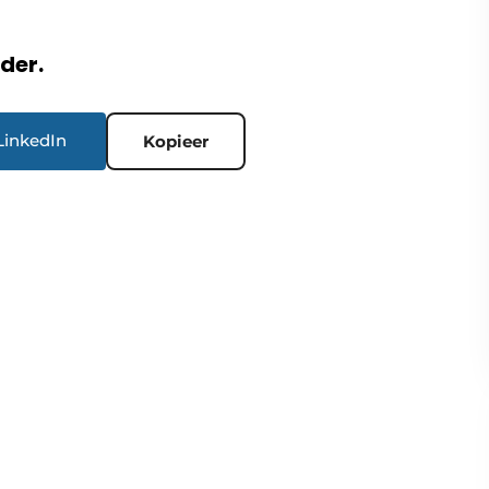
rder.
LinkedIn
Kopieer