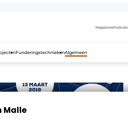
Magazines
Podcast
ojecten
Funderingstechnieken
Algemeen
kblad voor de beton- en staalbouwbranche
 Malle