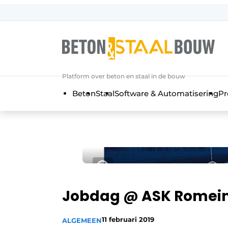
Aanmelden
Algemene voorwaarden
Artikelen
Platform over beton en staal in de bouw
Bedrijven
Beton
Staal
Software & Automatisering
Pr
Beton & Staalbouw | Ontdek hét va
Contact
Direct contact
Evenement aanmelden
Meest gelezen
Nieuwsbrief
Jobdag @ ASK Romein
Podcasts
11 februari 2019
ALGEMEEN
Privacy / Cookie statement