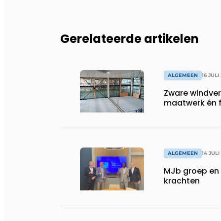
Gerelateerde artikelen
ALGEMEEN
16 JULI
Zware windve
maatwerk én fl
ALGEMEEN
14 JULI
MJb groep en 
krachten