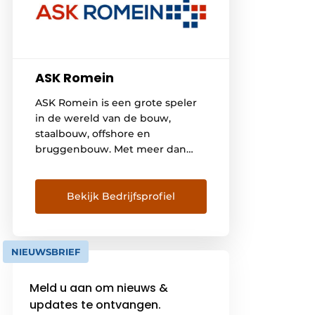
ASK Romein
ASK Romein is een grote speler
in de wereld van de bouw,
staalbouw, offshore en
bruggenbouw. Met meer dan
600 medewerkers, vestigingen
in Nederland en België en
internationale projecten, kenden
Bekijk Bedrijfsprofiel
we de laatste tien à vijftien jaar
een continue groei. Alle
medewerkers van ASK Romein
NIEUWSBRIEF
delen een gezamenlijk DNA:
Kennis, Kunde en Kwaliteit. Wij
Meld u aan om nieuws &
zien […]
updates te ontvangen.