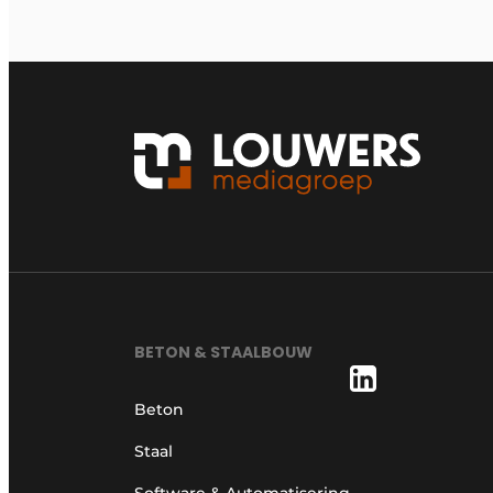
BETON & STAALBOUW
Beton
Staal
Software & Automatisering