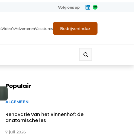
Volg ons op
Bedrijvenindex
s
Video’s
Adverteren
Vacatures
Populair
ALGEMEEN
Renovatie van het Binnenhof: de
anatomische les
7 juli 2026