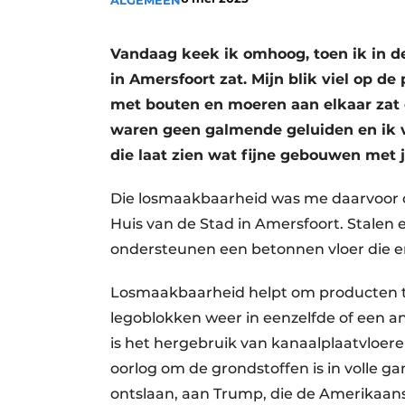
ALGEMEEN
Vacature aanmelden
Video’s
Vandaag keek ik omhoog, toen ik in
in Amersfoort zat. Mijn blik viel op de
met bouten en moeren aan elkaar zat e
waren geen galmende geluiden en ik 
die laat zien wat fijne gebouwen met 
Die losmaakbaarheid was me daarvoor o
Huis van de Stad in Amersfoort. Stale
ondersteunen een betonnen vloer die er 
Losmaakbaarheid helpt om producten te 
legoblokken weer in eenzelfde of een 
is het hergebruik van kanaalplaatvloer
oorlog om de grondstoffen is in volle g
ontslaan, aan Trump, die de Amerikaan