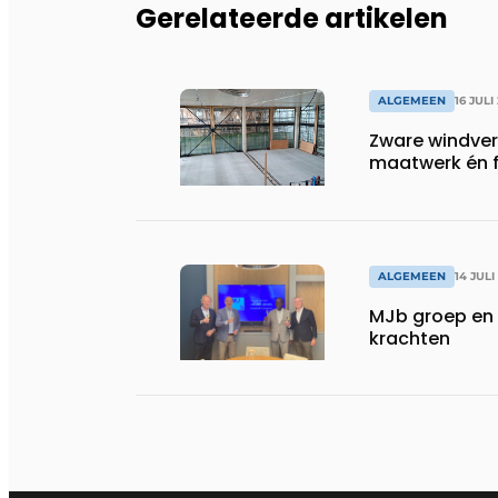
Gerelateerde artikelen
ALGEMEEN
16 JULI
Zware windve
maatwerk én fl
ALGEMEEN
14 JULI
MJb groep en 
krachten