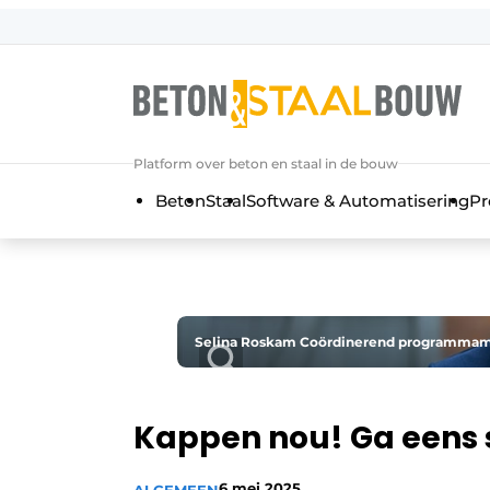
Aanmelden
Algemene voorwaarden
Artikelen
Platform over beton en staal in de bouw
Bedrijven
Beton
Staal
Software & Automatisering
Pr
Beton & Staalbouw | Ontdek hét va
Contact
Direct contact
Evenement aanmelden
Selina Roskam Coördinerend programmama
Meest gelezen
Nieuwsbrief
Kappen nou! Ga eens
Podcasts
Privacy / Cookie statement
6 mei 2025