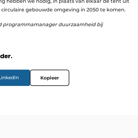
ebben we nodig, in plaats van elkaar de tent uit
 circulaire gebouwde omgeving in 2050 te komen.
d programmamanager duurzaamheid bij
rder.
LinkedIn
Kopieer