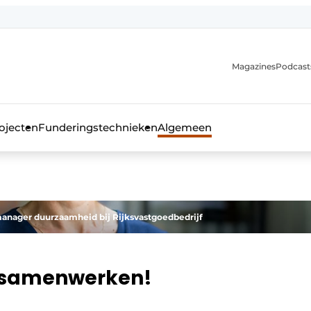
Magazines
Podcast
ojecten
Funderingstechnieken
Algemeen
kblad voor de beton- en staalbouwbranche
nager duurzaamheid bij Rijksvastgoedbedrijf
 samenwerken!