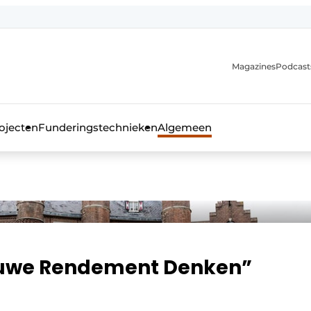
Magazines
Podcast
ojecten
Funderingstechnieken
Algemeen
kblad voor de beton- en staalbouwbranche
ieuwe Rendement Denken”