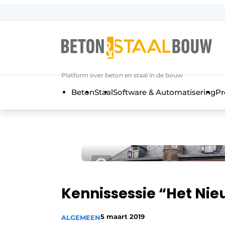
Aanmelden
Algemene voorwaarden
Artikelen
Platform over beton en staal in de bouw
Bedrijven
Beton
Staal
Software & Automatisering
Pr
Beton & Staalbouw | Ontdek hét va
Contact
Direct contact
Evenement aanmelden
Meest gelezen
Nieuwsbrief
Kennissessie “Het N
Podcasts
5 maart 2019
ALGEMEEN
Privacy / Cookie statement