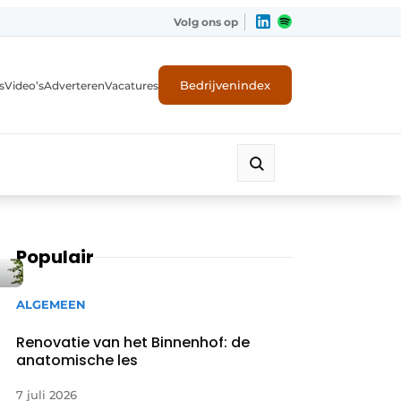
Volg ons op
Bedrijvenindex
s
Video’s
Adverteren
Vacatures
Populair
ALGEMEEN
Renovatie van het Binnenhof: de
anatomische les
7 juli 2026