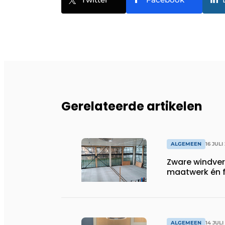
Gerelateerde artikelen
ALGEMEEN
16 JULI
Zware windve
maatwerk én fl
ALGEMEEN
14 JULI