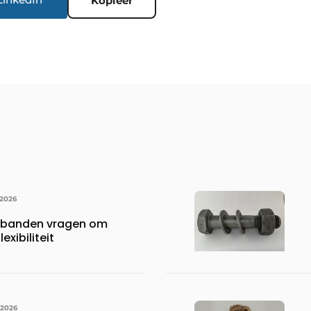
Kopieer
 2026
rbanden vragen om
exibiliteit
 2026