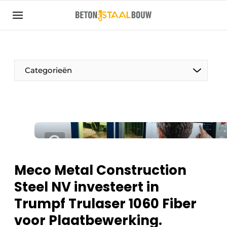
Aanmelden
Algemene voorwaarden
Artikelen
Categorieën
Bedrijven
Beton & Staalbouw | Ontdek hét vakblad voor de
beton- en staalbouwbranche
Contact
Direct contact
Evenement aanmelden
Meco Metal Construction
Meest gelezen
Steel NV investeert in
Nieuwsbrief
Trumpf Trulaser 1060 Fiber
Podcasts
voor Plaatbewerking.