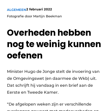
Privacy / Cookie statement
2 februari 2022
ALGEMEEN
Vacature aanmelden
Fotografie door Martijn Beekman
Video’s
Overheden hebben
nog te weinig kunnen
oefenen
Minister Hugo de Jonge stelt de invoering van
de Omgevingswet (en daarmee de Wkb) uit.
Dat schrijft hij vandaag in een brief aan de
Eerste en Tweede Kamer.
“De afgelopen weken zijn er verschillende