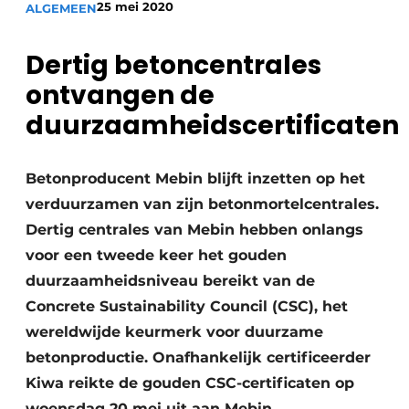
25 mei 2020
ALGEMEEN
Privacy / Cookie statement
Vacature aanmelden
Dertig betoncentrales
Video’s
ontvangen de
duurzaamheidscertificaten
Betonproducent Mebin blijft inzetten op het
verduurzamen van zijn betonmortelcentrales.
Dertig centrales van Mebin hebben onlangs
voor een tweede keer het gouden
duurzaamheidsniveau bereikt van de
Concrete Sustainability Council (CSC), het
wereldwijde keurmerk voor duurzame
betonproductie. Onafhankelijk certificeerder
Kiwa reikte de gouden CSC-certificaten op
woensdag 20 mei uit aan Mebin.