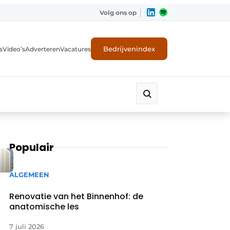
Volg ons op
Bedrijvenindex
s
Video’s
Adverteren
Vacatures
Populair
ALGEMEEN
Renovatie van het Binnenhof: de
anatomische les
7 juli 2026