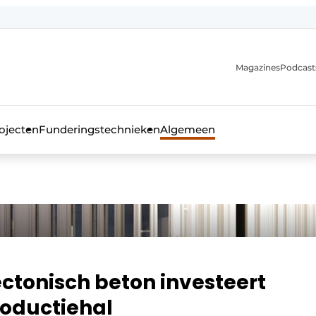
Magazines
Podcast
ojecten
Funderingstechnieken
Algemeen
kblad voor de beton- en staalbouwbranche
ctonisch beton investeert
roductiehal