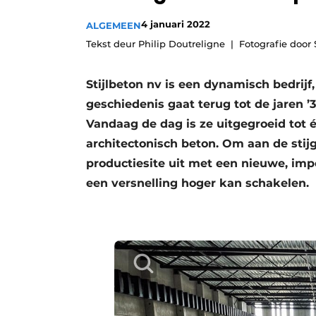
Vacature aanmelden
4 januari 2022
ALGEMEEN
Video’s
Tekst deur Philip Doutreligne
Fotografie door 
Stijlbeton nv is een dynamisch bedrijf
geschiedenis gaat terug tot de jaren ’
Vandaag de dag is ze uitgegroeid tot 
architectonisch beton. Om aan de stij
productiesite uit met een nieuwe, im
een versnelling hoger kan schakelen.