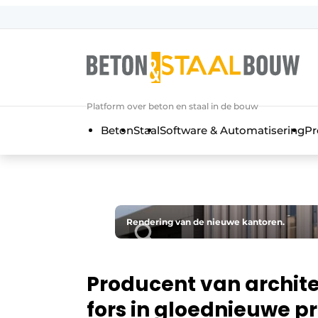
Aanmelden
Algemene voorwaarden
Artikelen
Platform over beton en staal in de bouw
Bedrijven
Beton
Staal
Software & Automatisering
Pr
Beton & Staalbouw | Ontdek hét va
Contact
Direct contact
Evenement aanmelden
Rendering van de nieuwe kantoren.
Meest gelezen
Nieuwsbrief
Producent van archite
Podcasts
fors in gloednieuwe p
Privacy / Cookie statement