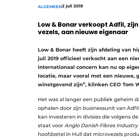
2 juli 2019
ALGEMEEN
Vacature aanmelden
Video’s
Low & Bonar verkoopt Adfil, zi
vezels, aan nieuwe eigenaar
Low & Bonar heeft zijn afdeling van h
juli 2019 officieel verkocht aan een ni
internationaal concern kan nu op eig
locatie, maar vooral met een nieuwe, 
winstgevend zijn”, klinken CEO Tom 
Het was al langer een publiek geheim d
ophalen door zijn businessunit van Adfi
kan investeren in divisies die volgens de
staat voor
Anglo Danish Fibres Industry
hoofdzetel in Hull dat microvezels pro