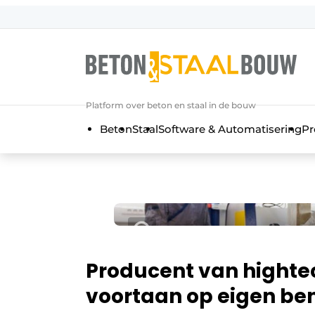
Aanmelden
Algemene voorwaarden
Artikelen
Platform over beton en staal in de bouw
Bedrijven
Beton
Staal
Software & Automatisering
Pr
Beton & Staalbouw | Ontdek hét va
Contact
Direct contact
Evenement aanmelden
Meest gelezen
Nieuwsbrief
Producent van highte
Podcasts
voortaan op eigen be
Privacy / Cookie statement