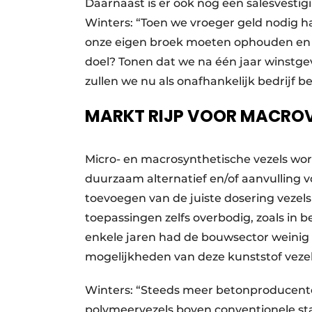
Daarnaast is er ook nog een salesvesti
Winters: “Toen we vroeger geld nodig h
onze eigen broek moeten ophouden en o
doel? Tonen dat we na één jaar winstgev
zullen we nu als onafhankelijk bedrijf 
MARKT RIJP VOOR MACROV
Micro- en macrosynthetische vezels wo
duurzaam alternatief en/of aanvulling 
toevoegen van de juiste dosering vezels
toepassingen zelfs overbodig, zoals in 
enkele jaren had de bouwsector weinig 
mogelijkheden van deze kunststof vezels,
Winters: “Steeds meer betonproducent
polymeervezels boven conventionele sta