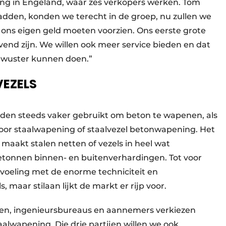
ging in Engeland, waar zes verkopers werken. Tom
adden, konden we terecht in de groep, nu zullen we
ns eigen geld moeten voorzien. Ons eerste grote
end zijn. We willen ook meer service bieden en dat
bewuster kunnen doen.”
EZELS
rden steeds vaker gebruikt om beton te wapenen, als
voor staalwapening of staalvezel betonwapening. Het
 maakt stalen netten of vezels in heel wat
betonnen binnen- en buitenverhardingen. Tot voor
voeling met de enorme techniciteit en
 maar stilaan lijkt de markt er rijp voor.
en, ingenieursbureaus en aannemers verkiezen
alwapening. Die drie partijen willen we ook