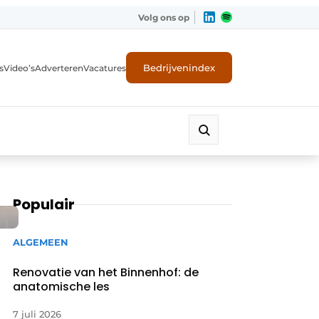
Volg ons op
Bedrijvenindex
s
Video’s
Adverteren
Vacatures
Populair
ALGEMEEN
Renovatie van het Binnenhof: de
anatomische les
7 juli 2026