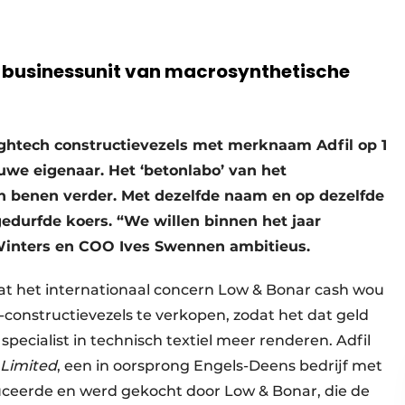
jn businessunit van macrosynthetische
ightech constructievezels met merknaam Adfil op 1
euwe eigenaar. Het ‘betonlabo’ van het
en benen verder. Met dezelfde naam en op dezelfde
gedurfde koers. “We willen binnen het jaar
Winters en COO Ives Swennen ambitieus.
at het internationaal concern Low & Bonar cash wou
l-constructievezels te verkopen, zodat het dat geld
 specialist in technisch textiel meer renderen. Adfil
 Limited
, een in oorsprong Engels-Deens bedrijf met
duceerde en werd gekocht door Low & Bonar, die de