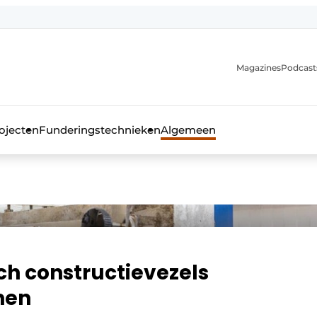
Magazines
Podcast
ojecten
Funderingstechnieken
Algemeen
kblad voor de beton- en staalbouwbranche
ch constructievezels
nen