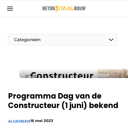
Aanmelden
Algemene voorwaarden
Artikelen
Categorieën
Bedrijven
Beton & Staalbouw | Ontdek hét vakblad voor de
beton- en staalbouwbranche
Contact
Direct contact
Evenement aanmelden
Programma Dag van de
Meest gelezen
Constructeur (1 juni) bekend
Nieuwsbrief
16 mei 2023
Podcasts
ALGEMEEN