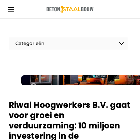
Aanmelden
Algemene voorwaarden
Artikelen
Categorieën
Bedrijven
Beton & Staalbouw | Ontdek hét vakblad voor de
beton- en staalbouwbranche
Contact
Direct contact
Evenement aanmelden
Riwal Hoogwerkers B.V. gaat
Meest gelezen
voor groei en
Nieuwsbrief
verduurzaming: 10 miljoen
Podcasts
investering in de