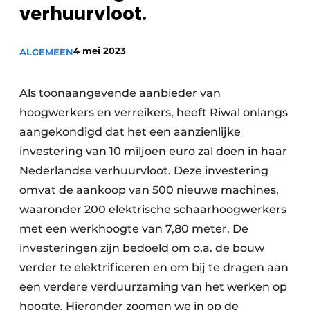
Privacy / Cookie statement
verhuurvloot.
Vacature aanmelden
4 mei 2023
ALGEMEEN
Video’s
Als toonaangevende aanbieder van
hoogwerkers en verreikers, heeft Riwal onlangs
aangekondigd dat het een aanzienlijke
investering van 10 miljoen euro zal doen in haar
Nederlandse verhuurvloot. Deze investering
omvat de aankoop van 500 nieuwe machines,
waaronder 200 elektrische schaarhoogwerkers
met een werkhoogte van 7,80 meter. De
investeringen zijn bedoeld om o.a. de bouw
verder te elektrificeren en om bij te dragen aan
een verdere verduurzaming van het werken op
hoogte. Hieronder zoomen we in op de