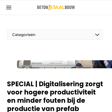
Aanmelden
Algemene voorwaarden
Artikelen
Categorieën
Bedrijven
Beton & Staalbouw | Ontdek hét vakblad voor de
beton- en staalbouwbranche
Contact
Direct contact
Evenement aanmelden
SPECIAL | Digitalisering zorgt
Meest gelezen
voor hogere productiviteit
Nieuwsbrief
en minder fouten bij de
Podcasts
productie van prefab