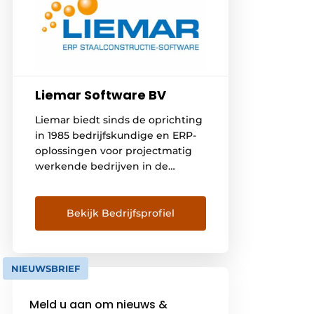
Liemar Software BV
Liemar biedt sinds de oprichting
in 1985 bedrijfskundige en ERP-
oplossingen voor projectmatig
werkende bedrijven in de
staalbouw en metaalconstructie.
Onze missie is om als partner
jouw bedrijf en processen te
Bekijk Bedrijfsprofiel
optimaliseren en samen meer
inzicht te creëren. Dat leidt tot
meer rust en rendement, zowel
NIEUWSBRIEF
bij de ondernemer als bij
werknemers. Met het ‘Nieuwe
Meld u aan om nieuws &
Rendement […]