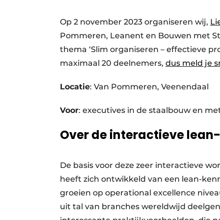
Vacature aanmelden
Op 2 november 2023 organiseren wij,
Li
Video’s
Pommeren, Leanent en Bouwen met Staa
thema ‘Slim organiseren – effectieve pro
maximaal 20 deelnemers,
dus meld je s
Locatie
: Van Pommeren, Veenendaal
Voor
: executives in de staalbouw en me
Over de interactieve lea
De basis voor deze zeer interactieve w
heeft zich ontwikkeld van een lean-ken
groeien op operational excellence niv
uit tal van branches wereldwijd deelgen