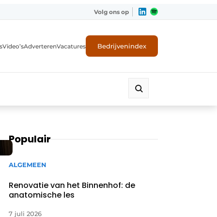
Volg ons op
Bedrijvenindex
s
Video’s
Adverteren
Vacatures
Populair
ALGEMEEN
Renovatie van het Binnenhof: de
anatomische les
7 juli 2026