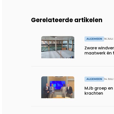
Gerelateerde artikelen
ALGEMEEN
16 JULI
Zware windve
maatwerk én fl
ALGEMEEN
14 JULI
MJb groep en 
krachten