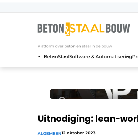
Aanmelden
Algemene voorwaarden
Artikelen
Platform over beton en staal in de bouw
Bedrijven
Beton
Staal
Software & Automatisering
Pr
Beton & Staalbouw | Ontdek hét va
Contact
Direct contact
Evenement aanmelden
Meest gelezen
Nieuwsbrief
Uitnodiging: lean-wor
Podcasts
12 oktober 2023
ALGEMEEN
Privacy / Cookie statement