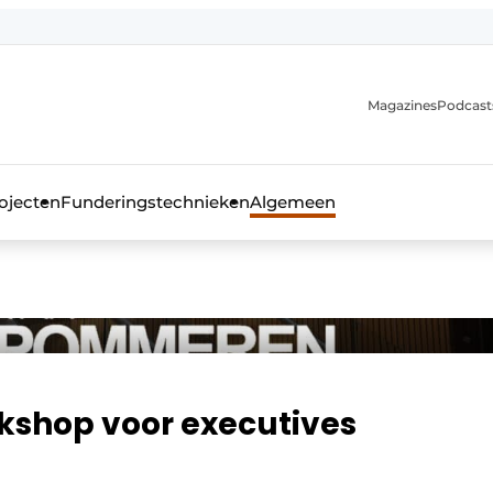
Magazines
Podcast
ojecten
Funderingstechnieken
Algemeen
kblad voor de beton- en staalbouwbranche
kshop voor executives