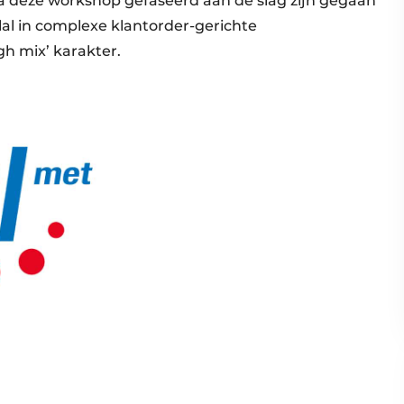
na deze workshop gefaseerd aan de slag zijn gegaan
lal in complexe klantorder-gerichte
h mix’ karakter.