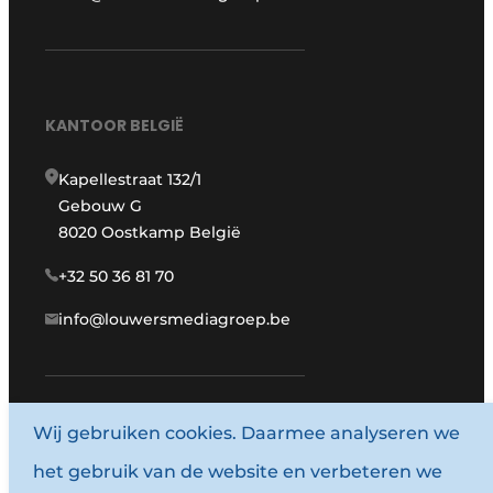
KANTOOR BELGIË
Kapellestraat 132/1
Gebouw G
8020 Oostkamp België
+32 50 36 81 70
info@louwersmediagroep.be
www.louwersmediagroep.com
Wij gebruiken cookies. Daarmee analyseren we
het gebruik van de website en verbeteren we
© 1987 - 2026 Louwersmediagroep.