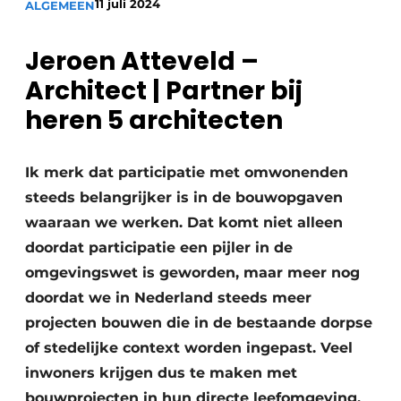
11 juli 2024
ALGEMEEN
Privacy / Cookie statement
Vacature aanmelden
Jeroen Atteveld –
Video’s
Architect | Partner bij
heren 5 architecten
Ik merk dat participatie met omwonenden
steeds belangrijker is in de bouwopgaven
waaraan we werken. Dat komt niet alleen
doordat participatie een pijler in de
omgevingswet is geworden, maar meer nog
doordat we in Nederland steeds meer
projecten bouwen die in de bestaande dorpse
of stedelijke context worden ingepast. Veel
inwoners krijgen dus te maken met
bouwprojecten in hun directe leefomgeving,