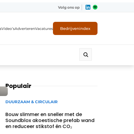
Volg ons op
Bedrijvenindex
s
Video’s
Adverteren
Vacatures
Populair
DUURZAAM & CIRCULAIR
Bouw slimmer en sneller met de
Soundblox akoestische prefab wand
en reduceer stikstof én CO₂