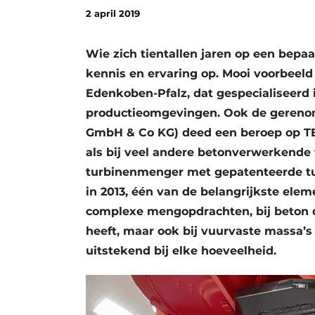
2 april 2019
Vacature aanmelden
Video’s
Wie zich tientallen jaren op een bep
kennis en ervaring op. Mooi voorbeel
Edenkoben-Pfalz, dat gespecialiseerd 
productieomgevingen. Ook de gerenom
GmbH & Co KG) deed een beroep op TE
als bij veel andere betonverwerkende
turbinenmenger met gepatenteerde tu
in 2013, één van de belangrijkste ele
complexe mengopdrachten, bij beton di
heeft, maar ook bij vuurvaste massa’s
uitstekend bij elke hoeveelheid.