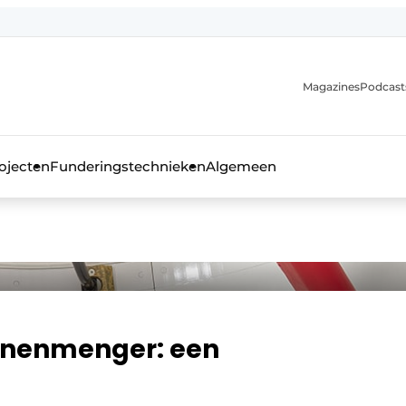
Magazines
Podcast
ojecten
Funderingstechnieken
Algemeen
kblad voor de beton- en staalbouwbranche
inenmenger: een