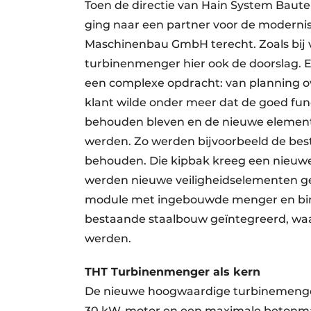
Toen de directie van Hain System Baute
ging naar een partner voor de modernis
Maschinenbau GmbH terecht. Zoals bij 
turbinenmenger hier ook de doorslag. E
een complexe opdracht: van planning ov
klant wilde onder meer dat de goed fu
behouden bleven en de nieuwe elemente
werden. Zo werden bijvoorbeeld de bes
behouden. Die kipbak kreeg een nieuwe
werden nieuwe veiligheidselementen 
module met ingebouwde menger en bind
bestaande staalbouw geïntegreerd, waa
werden.
THT Turbinenmenger als kern
De nieuwe hoogwaardige turbinemenger 
30 kW-motor en een maximale betonmas