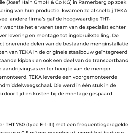
ile (Josef Hain GmbH & Co KG) in Ramerberg op zoek
ering van hun productie, kwamen ze al snel bij TEKA
veel andere firma’s gaf de hoogwaardige THT-
r wachtte het ervaren team van de specialist echter
er levering en montage tot ingebruikstelling. De
nctionerende delen van de bestaande menginstallatie
n van TEKA in de originele staalbouw geïntegreerd
taande kipbak en ook een deel van de transportband
 aandrijvingsas en ter hoogte van de menger
gemonteerd. TEKA leverde een voorgemonteerde
middelweegschaal. Die werd in één stuk in de
rdoor tijd en kosten bij de montage gespaard
THT 750 (type E-1-III) met een frequentiegeregelde
sa van 0,5 m³ per mengbeurt, vormt het hart van