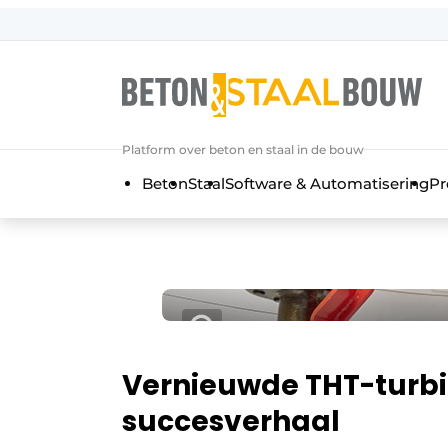
Aanmelden
Algemene voorwaarden
Artikelen
Platform over beton en staal in de bouw
Bedrijven
Beton
Staal
Software & Automatisering
Pr
Beton & Staalbouw | Ontdek hét va
Contact
Direct contact
Evenement aanmelden
Meest gelezen
Nieuwsbrief
Vernieuwde THT-turb
Podcasts
succesverhaal
Privacy / Cookie statement