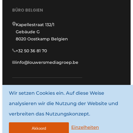
BÜRO BELGIEN
Kapellestraat 132/1
Gebäude G
8020 Oostkamp Belgien
+32 50 36 81 70
info@louwersmediagroep.be
www.louwersmediagroep.com
Wir setzen Cookies ein. Auf diese Weise
analysieren wir die Nutzung der Website und
© 1987–2026 Louwersmediagroep.
verbreiten das Nutzungskonzept.
Allgemeine Bedingungen und Konditionen
Datenschutzbestimmungen
Einzelheiten
Akkoord