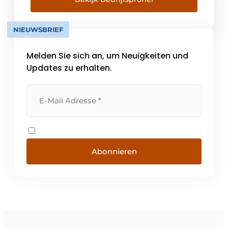
Familienunternehmen und hat sich als
Lieferant von hochwertigen
NIEUWSBRIEF
Verbindungselementen und industriellen
Komponenten bewährt. Unsere mehr als 120
Melden Sie sich an, um Neuigkeiten und
Mitarbeiter engagieren sich für [...]
Updates zu erhalten.
Abonnieren