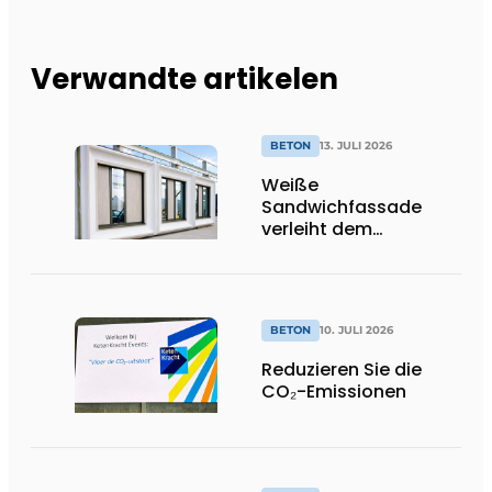
Verwandte artikelen
BETON
13. JULI 2026
Weiße
Sandwichfassade
verleiht dem
nachhaltigen
Krankenhaus ein
unverwechselbares
Erscheinungsbild
BETON
10. JULI 2026
Reduzieren Sie die
CO₂-Emissionen