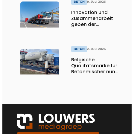
BETON
9. JULI 2026
Innovation und
Zusammenarbeit
geben der
nachhaltigen
Entwicklung von Beton
neue Impulse
BETON
2. JULI 2026
Belgische
Qualitätsmarke für
Betonmischer nun
offiziell in den
Niederlanden
erhältlich