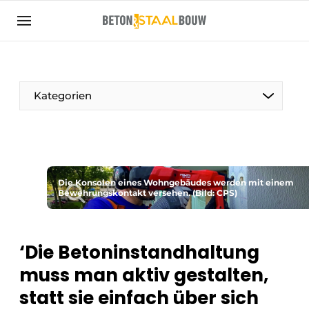
Registrieren Sie sich
Allgemeine Bedingungen und Konditionen
Artikel
Kategorien
Unternehmen
Beton & Stahlbau | Entdecken Sie das
Fachmagazin für die Beton- und
Stahlbauindustrie
Die Konsolen eines Wohngebäudes werden mit einem
Kontakt
Bewehrungskontakt versehen. (Bild: CPS)
Direkter Kontakt
Veranstaltung anmelden
‘Die Betoninstandhaltung
Meist gelesen
muss man aktiv gestalten,
Newsletter
statt sie einfach über sich
Podcasts