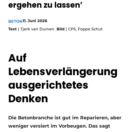
ergehen zu lassen’
Datenschutz / Cookie-Erklärung
Ein Stellenangebot registrieren
11. Juni 2026
BETON
Text
| Tjerk van Duinen
Bild
| CPS, Foppe Schut
Videos
Auf
Lebensverlängerung
ausgerichtetes
Denken
Die Betonbranche ist gut im Reparieren, aber
weniger versiert im Vorbeugen. Das sagt