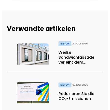
Verwandte artikelen
BETON
13. JULI 2026
Weiße
Sandwichfassade
verleiht dem
nachhaltigen
Krankenhaus ein
unverwechselbares
Erscheinungsbild
BETON
10. JULI 2026
Reduzieren Sie die
CO₂-Emissionen