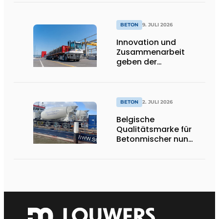
BETON
9. JULI 2026
Innovation und
Zusammenarbeit
geben der
nachhaltigen
Entwicklung von Beton
neue Impulse
BETON
2. JULI 2026
Belgische
Qualitätsmarke für
Betonmischer nun
offiziell in den
Niederlanden
erhältlich