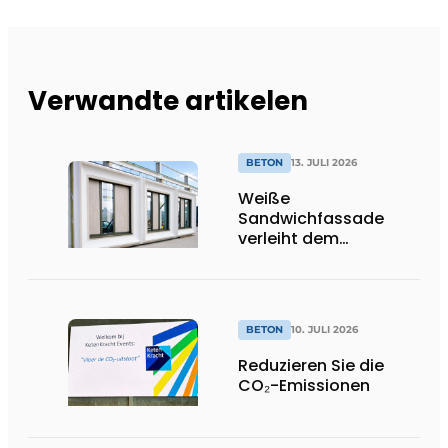
Verwandte artikelen
BETON
13. JULI 2026
Weiße
Sandwichfassade
verleiht dem
nachhaltigen
Krankenhaus ein
unverwechselbares
Erscheinungsbild
BETON
10. JULI 2026
Reduzieren Sie die
CO₂-Emissionen