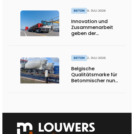
BETON
9. JULI 2026
Innovation und
Zusammenarbeit
geben der
nachhaltigen
Entwicklung von Beton
neue Impulse
BETON
2. JULI 2026
Belgische
Qualitätsmarke für
Betonmischer nun
offiziell in den
Niederlanden
erhältlich