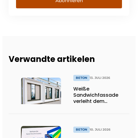
Abonnieren
Verwandte artikelen
BETON
13. JULI 2026
Weiße
Sandwichfassade
verleiht dem
nachhaltigen
Krankenhaus ein
unverwechselbares
Erscheinungsbild
BETON
10. JULI 2026