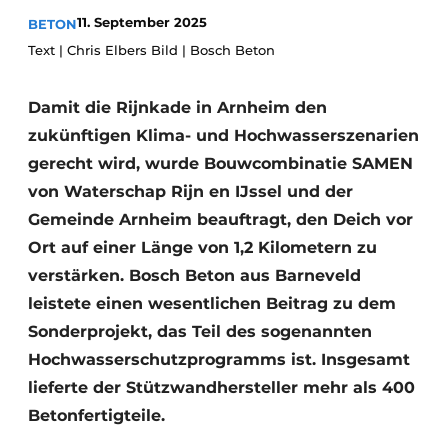
11. September 2025
BETON
Datenschutz / Cookie-Erklärung
Text | Chris Elbers Bild | Bosch Beton
Ein Stellenangebot registrieren
Videos
Damit die Rijnkade in Arnheim den
zukünftigen Klima- und Hochwasserszenarien
gerecht wird, wurde Bouwcombinatie SAMEN
von Waterschap Rijn en IJssel und der
Gemeinde Arnheim beauftragt, den Deich vor
Ort auf einer Länge von 1,2 Kilometern zu
verstärken. Bosch Beton aus Barneveld
leistete einen wesentlichen Beitrag zu dem
Sonderprojekt, das Teil des sogenannten
Hochwasserschutzprogramms ist. Insgesamt
lieferte der Stützwandhersteller mehr als 400
Betonfertigteile.