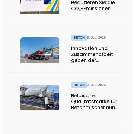
Reduzieren Sie die
CO₂-Emissionen
BETON
9. JULI 2026
Innovation und
Zusammenarbeit
geben der
nachhaltigen
Entwicklung von Beton
neue Impulse
BETON
2. JULI 2026
Belgische
Qualitätsmarke für
Betonmischer nun
offiziell in den
Niederlanden
erhältlich