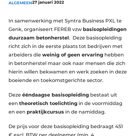
27 januari 2022
ALGEMEEN
Privacy / Cookie statement
Vacature aanmelden
In samenwerking met Syntra Business PXL te
Video’s
Genk, organiseert FEREB vzw
basisopleidingen
duurzaam betonherstel
. Deze basisopleiding
richt zich in de eerste plaats tot bedrijven met
arbeiders die
weinig of geen ervaring
hebben
in betonherstel maar ook naar mensen die zich
hierin willen bekwamen en werk zoeken in deze
boeiende en toekomstgerichte sector.
Deze
ééndaagse basisopleiding
bestaat uit
een
theoretisch toelichting
in de voormiddag
en een
praktijkcursus
in de namiddag.
De prijs voor deze basisopleiding bedraagt 451
€ excl. BTW per deelnemer (min. 4