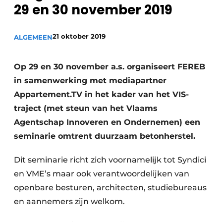
Privacy / Cookie statement
29 en 30 november 2019
Vacature aanmelden
21 oktober 2019
ALGEMEEN
Video’s
Op 29 en 30 november a.s. organiseert FEREB
in samenwerking met mediapartner
Appartement.TV in het kader van het VIS-
traject (met steun van het Vlaams
Agentschap Innoveren en Ondernemen) een
seminarie omtrent duurzaam betonherstel.
Dit seminarie richt zich voornamelijk tot Syndici
en VME’s maar ook verantwoordelijken van
openbare besturen, architecten, studiebureaus
en aannemers zijn welkom.