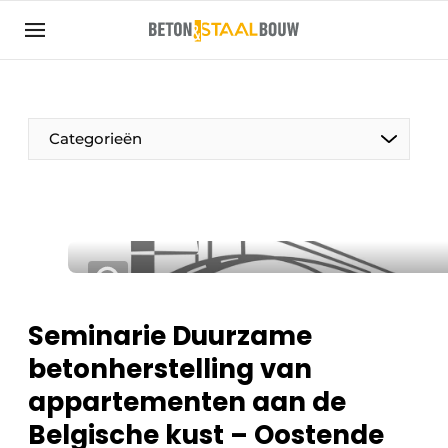
Aanmelden
Algemene voorwaarden
Artikelen
Categorieën
Bedrijven
Beton & Staalbouw | Ontdek hét vakblad voor de
beton- en staalbouwbranche
Contact
Direct contact
Evenement aanmelden
Seminarie Duurzame
Meest gelezen
betonherstelling van
Nieuwsbrief
appartementen aan de
Podcasts
Belgische kust – Oostende