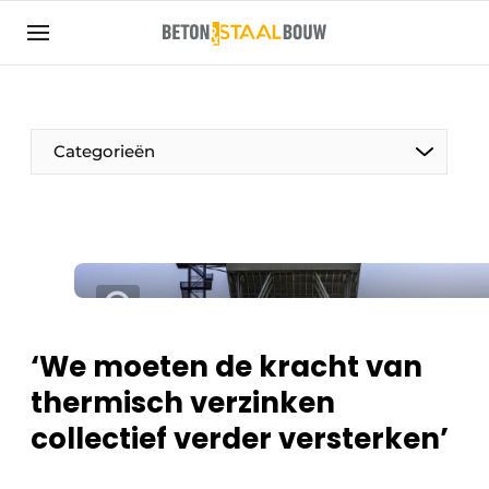
Aanmelden
Algemene voorwaarden
Artikelen
Categorieën
Bedrijven
Beton & Staalbouw | Ontdek hét vakblad voor de
beton- en staalbouwbranche
Contact
Direct contact
Evenement aanmelden
‘We moeten de kracht van
Meest gelezen
thermisch verzinken
Nieuwsbrief
collectief verder versterken’
Podcasts