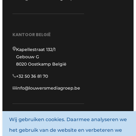
KANTOOR BELGIË
Kapellestraat 132/1
Gebouw G
8020 Oostkamp België
+32 50 36 81 70
info@louwersmediagroep.be
Wij gebruiken cookies. Daarmee analyseren we
www.louwersmediagroep.com
het gebruik van de website en verbeteren we
© 1987 - 2026 Louwersmediagroep.