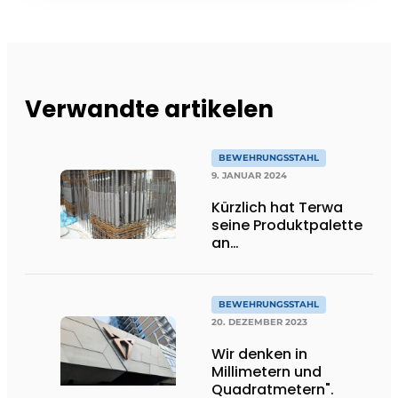
Verwandte artikelen
BEWEHRUNGSSTAHL
9. JANUAR 2024
Kürzlich hat Terwa
seine Produktpalette
an
Bewehrungssystemen
um die
Mörtelverbindung
BEWEHRUNGSSTAHL
erweitert
20. DEZEMBER 2023
Wir denken in
Millimetern und
Quadratmetern".