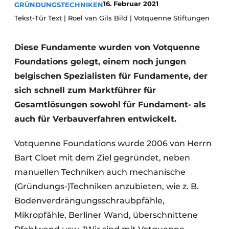
16. Februar 2021
GRÜNDUNGSTECHNIKEN
Datenschutz / Cookie-Erklärung
Tekst-Tür Text | Roel van Gils Bild | Votquenne Stiftungen
Ein Stellenangebot registrieren
Diese Fundamente wurden von Votquenne
Videos
Foundations gelegt, einem noch jungen
belgischen Spezialisten für Fundamente, der
sich schnell zum Marktführer für
Gesamtlösungen sowohl für Fundament- als
auch für Verbauverfahren entwickelt.
Votquenne Foundations wurde 2006 von Herrn
Bart Cloet mit dem Ziel gegründet, neben
manuellen Techniken auch mechanische
(Gründungs-)Techniken anzubieten, wie z. B.
Bodenverdrängungsschraubpfähle,
Mikropfähle, Berliner Wand, überschnittene