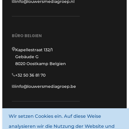
info@louwersmediagroep.nl
BÜRO BELGIEN
Kapellestraat 132/1
Gebäude G
8020 Oostkamp Belgien
+32 50 36 81 70
info@louwersmediagroep.be
Wir setzen Cookies ein. Auf diese Weise
www.louwersmediagroep.com
analysieren wir die Nutzung der Website und
© 1987–2026 Louwersmediagroep.