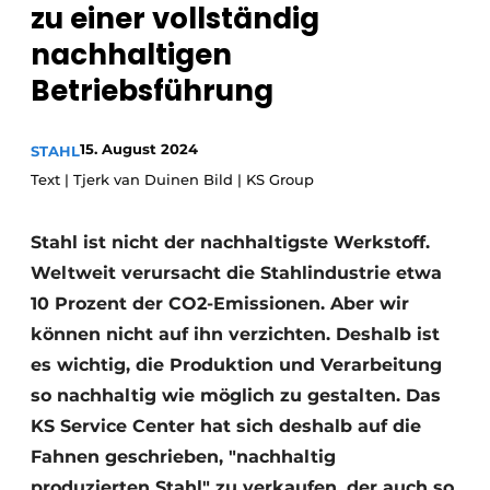
zu einer vollständig
Datenschutz / Cookie-Erklärung
nachhaltigen
Ein Stellenangebot registrieren
Betriebsführung
Videos
15. August 2024
STAHL
Text | Tjerk van Duinen Bild | KS Group
Stahl ist nicht der nachhaltigste Werkstoff.
Weltweit verursacht die Stahlindustrie etwa
10 Prozent der CO2-Emissionen. Aber wir
können nicht auf ihn verzichten. Deshalb ist
es wichtig, die Produktion und Verarbeitung
so nachhaltig wie möglich zu gestalten. Das
KS Service Center hat sich deshalb auf die
Fahnen geschrieben, "nachhaltig
produzierten Stahl" zu verkaufen, der auch so