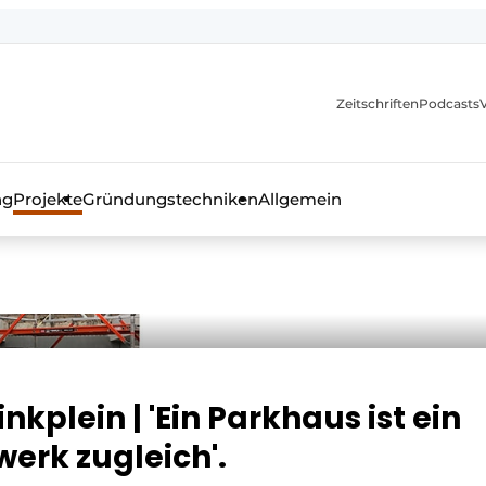
itionen
Zeitschriften
Podcasts
ng
Projekte
Gründungstechniken
Allgemein
as Fachmagazin für die Beton- und Stahlbauindustrie
plein | 'Ein Parkhaus ist ein
erk zugleich'.