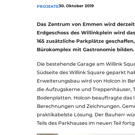
30. Oktober 2019
PROJEKTE
Ein Stellenangebot registrieren
Videos
Das Zentrum von Emmen wird derzeit
Erdgeschoss des Willinkplein wird d
165 zusätzliche Parkplätze geschaffen,
Bürokomplex mit Gastronomie bilden.
Die bestehende Garage am Willink Square
Südseite des Willink Square geparkt ha
Erweiterungsbau wird von Holcon in Bet
die Aufzugskerne und Treppenhäuser, 
Bodenplatten. Holcon beauftragte das I
Berechnungen und Zeichnungen. Gemein
praktikabelste Lösung. Der Bauherr wün
Teils des Parkhauses im neuen Teil fort