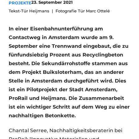
23. September 2021
PROJEKTE
Datenschutz / Cookie-Erklärung
Tekst-Tür Heijmans
Fotografie Tür Marc Ottelé
Ein Stellenangebot registrieren
In einer Eisenbahnunterführung am
Videos
Contactweg in Amsterdam wurde am 9.
September eine Trennwand eingebaut, die zu
fünfundsiebzig Prozent aus Recyclingbeton
besteht.
Die Sekundärrohstoffe stammen aus
dem Projekt Buiksloterham, das an anderer
Stelle in Amsterdam durchgeführt wird. Dies
ist ein Pilotprojekt der Stadt Amsterdam,
ProRail und Heijmans. Die Zusammenarbeit
ist ein wichtiger Schritt auf dem Weg zu einer
nachhaltigen Betonkette.
Chantal Serree, Nachhaltigkeitsberaterin bei