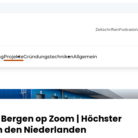
itionen
Zeitschriften
Podcasts
ng
Projekte
Gründungstechniken
Allgemein
as Fachmagazin für die Beton- und Stahlbauindustrie
 Bergen op Zoom | Höchster
in den Niederlanden