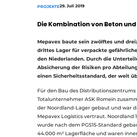
29. Juli 2019
PROJEKTE
Ein Stellenangebot registrieren
Videos
Die Kombination von Beton und
Mepavex baute sein zwölftes und drei
drittes Lager für verpackte gefährlich
den Niederlanden. Durch die Untertei
Absicherung der Risiken pro Abteilung
einen Sicherheitsstandard, der weit 
Für den Bau des Distributionszentrums
Totalunternehmer ASK Romein zusamme
der Noordland-Lager gebaut und war d
Mepavex Logistics vertraut. Noordland 
wurde nach dem PGS15-Standard gebau
44.000 m² Lagerfläche und waren inner