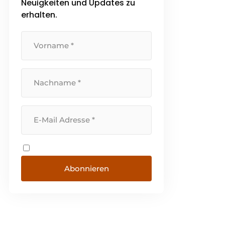
Neuigkeiten und Updates zu
Können und Qualität. Wir sehen
[...]
erhalten.
Abonnieren