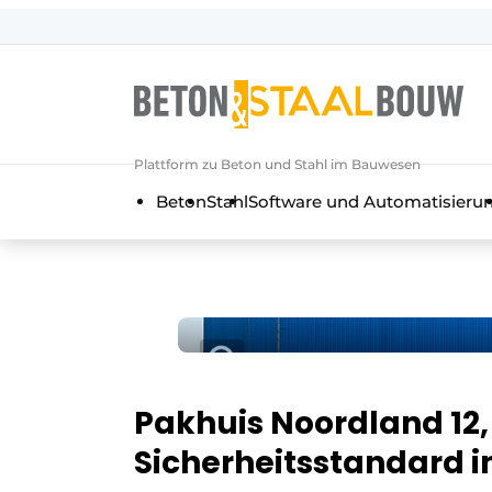
Registrieren Sie sich
Allgemeine Bedingungen und Kond
Artikel
Plattform zu Beton und Stahl im Bauwesen
Unternehmen
Beton
Stahl
Software und Automatisieru
Beton & Stahlbau | Entdecken Sie d
Kontakt
Direkter Kontakt
Veranstaltung anmelden
Meist gelesen
Newsletter
Pakhuis Noordland 12,
Podcasts
Sicherheitsstandard 
Datenschutz / Cookie-Erklärung