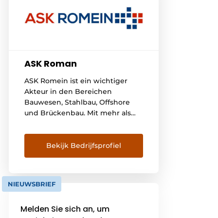
ASK Roman
ASK Romein ist ein wichtiger
Akteur in den Bereichen
Bauwesen, Stahlbau, Offshore
und Brückenbau. Mit mehr als
600 Mitarbeitern,
Niederlassungen in den
Niederlanden und Belgien und
Bekijk Bedrijfsprofiel
internationalen Projekten haben
wir in den letzten 10 bis 15 Jahren
ein kontinuierliches Wachstum
NIEUWSBRIEF
erlebt. Alle Mitarbeiter von ASK
Romein haben eine
Melden Sie sich an, um
gemeinsame DNA: Wissen,