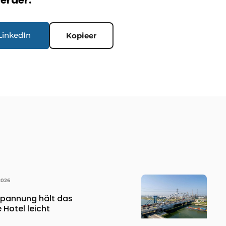
verder.
LinkedIn
Kopieer
2026
spannung hält das
Hotel leicht