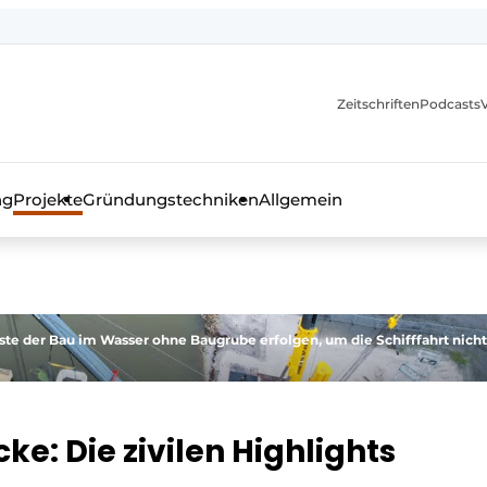
itionen
Zeitschriften
Podcasts
ng
Projekte
Gründungstechniken
Allgemein
as Fachmagazin für die Beton- und Stahlbauindustrie
te der Bau im Wasser ohne Baugrube erfolgen, um die Schifffahrt nicht
ke: Die zivilen Highlights