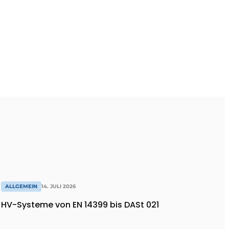
ALLGEMEIN
14. JULI 2026
HV-Systeme von EN 14399 bis DASt 021