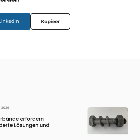
LinkedIn
Kopieer
I 2026
rbände erfordern
erte Lösungen und