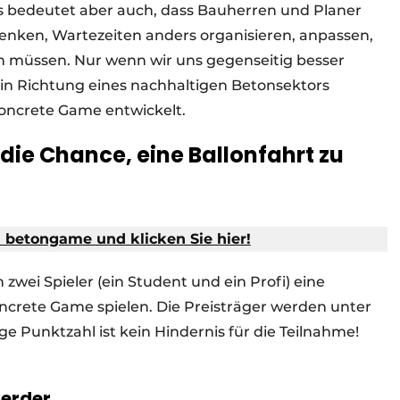
s bedeutet aber auch, dass Bauherren und Planer
nken, Wartezeiten anders organisieren, anpassen,
 müssen. Nur wenn wir uns gegenseitig besser
 in Richtung eines nachhaltigen Betonsektors
ncrete Game entwickelt.
die Chance, eine Ballonfahrt zu
l betongame und klicken Sie hier!
wei Spieler (ein Student und ein Profi) eine
ncrete Game spielen. Die Preisträger werden unter
ge Punktzahl ist kein Hindernis für die Teilnahme!
verder.