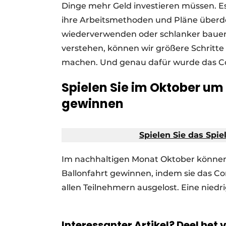
Dinge mehr Geld investieren müssen. E
ihre Arbeitsmethoden und Pläne überde
wiederverwenden oder schlanker bauen
verstehen, können wir größere Schritte
machen. Und genau dafür wurde das Co
Spielen Sie im Oktober um 
gewinnen
Spielen Sie das Spie
Im nachhaltigen Monat Oktober können z
Ballonfahrt gewinnen, indem sie das Co
allen Teilnehmern ausgelost. Eine niedri
Interessanter Artikel? Deel het 