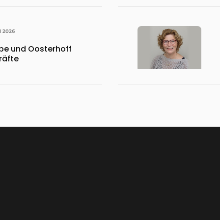
I 2026
pe und Oosterhoff
räfte