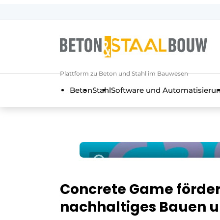
Registrieren Sie sich
Allgemeine Bedingungen und Kond
Artikel
Plattform zu Beton und Stahl im Bauwesen
Unternehmen
Beton
Stahl
Software und Automatisieru
Beton & Stahlbau | Entdecken Sie d
Kontakt
Direkter Kontakt
Veranstaltung anmelden
Meist gelesen
Newsletter
Concrete Game fördert
Podcasts
nachhaltiges Bauen u
Datenschutz / Cookie-Erklärung