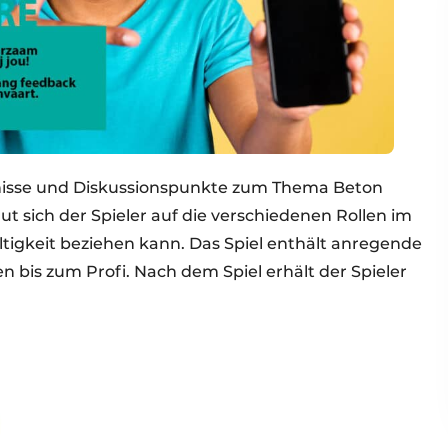
nisse und Diskussionspunkte zum Thema Beton
gut sich der Spieler auf die verschiedenen Rollen im
igkeit beziehen kann. Das Spiel enthält anregende
n bis zum Profi. Nach dem Spiel erhält der Spieler