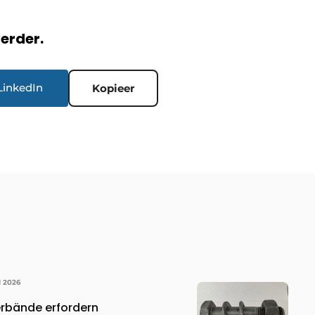
verder.
LinkedIn
Kopieer
I 2026
rbände erfordern