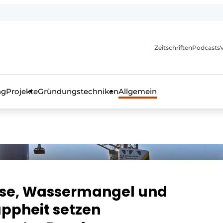
itionen
Zeitschriften
Podcasts
ng
Projekte
Gründungstechniken
Allgemein
as Fachmagazin für die Beton- und Stahlbauindustrie
ise, Wassermangel und
ppheit setzen