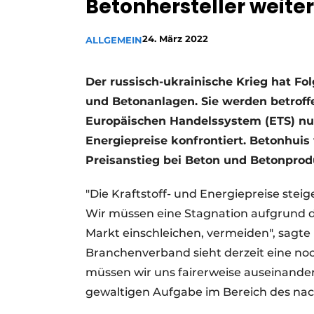
Betonhersteller weite
Ein Stellenangebot registrieren
Videos
24. März 2022
ALLGEMEIN
Der russisch-ukrainische Krieg hat Fo
und Betonanlagen. Sie werden betroff
Europäischen Handelssystem (ETS) nu
Energiepreise konfrontiert. Betonhui
Preisanstieg bei Beton und Betonprodu
"Die Kraftstoff- und Energiepreise stei
Wir müssen eine Stagnation aufgrund de
Markt einschleichen, vermeiden", sagte 
Branchenverband sieht derzeit eine n
müssen wir uns fairerweise auseinander
gewaltigen Aufgabe im Bereich des nach