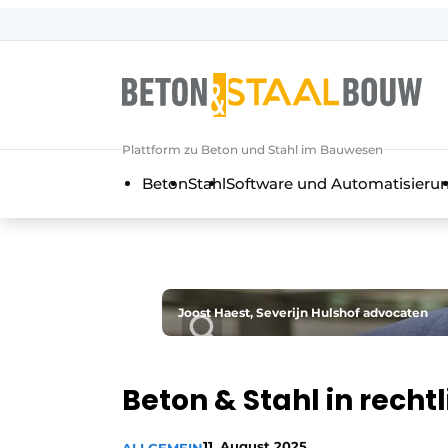
Registrieren Sie sich
Allgemeine Bedingungen und Kond
Artikel
Plattform zu Beton und Stahl im Bauwesen
Unternehmen
Beton
Stahl
Software und Automatisieru
Beton & Stahlbau | Entdecken Sie d
Kontakt
Direkter Kontakt
Veranstaltung anmelden
Joost Haest, Severijn Hulshof advocaten
Meist gelesen
Newsletter
Beton & Stahl in rechtl
Podcasts
Datenschutz / Cookie-Erklärung
11. August 2025