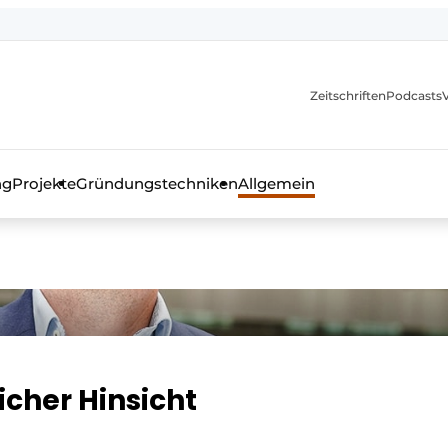
itionen
Zeitschriften
Podcasts
ng
Projekte
Gründungstechniken
Allgemein
as Fachmagazin für die Beton- und Stahlbauindustrie
icher Hinsicht