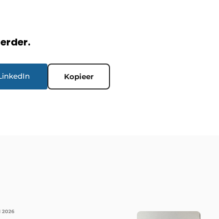
verder.
LinkedIn
Kopieer
I 2026