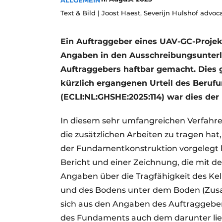
ALLGEMEIN
Ein Stellenangebot registrieren
Text & Bild | Joost Haest, Severijn Hulshof advoc
Videos
Ein Auftraggeber eines UAV-GC-Projek
Angaben in den Ausschreibungsunter
Auftraggebers haftbar gemacht. Dies g
kürzlich ergangenen Urteil des Beruf
(ECLI:NL:GHSHE:2025:114) war dies der 
In diesem sehr umfangreichen Verfahren
die zusätzlichen Arbeiten zu tragen h
der Fundamentkonstruktion vorgelegt 
Bericht und einer Zeichnung, die mit 
Angaben über die Tragfähigkeit des Kel
und des Bodens unter dem Boden (Zu
sich aus den Angaben des Auftraggebers
des Fundaments auch dem darunter li