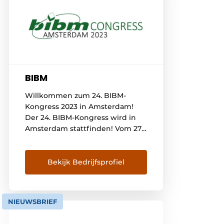
BIBM
Willkommen zum 24. BIBM-
Kongress 2023 in Amsterdam!
Der 24. BIBM-Kongress wird in
Amsterdam stattfinden! Vom 27.
bis 29. September 2023 wird der
Kongress in der
niederländischen Hauptstadt -
Bekijk Bedrijfsprofiel
dem "Venedig des Nordens" -
stattfinden. Der Kongress wird
unter dem Motto "Green | Digital
NIEUWSBRIEF
| Resilient | Precast Concrete
Solutions" stattfinden. Die