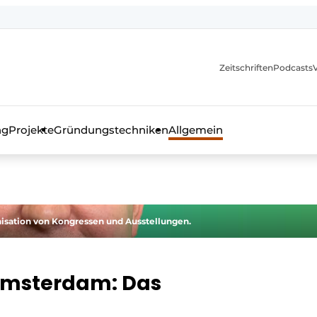
itionen
Zeitschriften
Podcasts
ng
Projekte
Gründungstechniken
Allgemein
as Fachmagazin für die Beton- und Stahlbauindustrie
nisation von Kongressen und Ausstellungen.
Amsterdam: Das