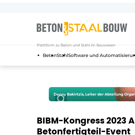
Registrieren Sie sich
Allgemeine Bedingungen und Kond
Artikel
Plattform zu Beton und Stahl im Bauwesen
Unternehmen
Beton
Stahl
Software und Automatisieru
Beton & Stahlbau | Entdecken Sie d
Kontakt
Direkter Kontakt
Veranstaltung anmelden
Denny Bakirtzis, Leiter der Abteilung Orga
Meist gelesen
Newsletter
BIBM-Kongress 2023 
Podcasts
Betonfertigteil-Event
Datenschutz / Cookie-Erklärung