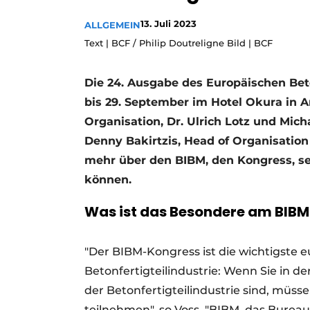
Ein Stellenangebot registrieren
13. Juli 2023
ALLGEMEIN
Videos
Text | BCF / Philip Doutreligne Bild | BCF
Die 24. Ausgabe des Europäischen Bet
bis 29. September im Hotel Okura in A
Organisation, Dr. Ulrich Lotz und Mic
Denny Bakirtzis, Head of Organisation
mehr über den BIBM, den Kongress, se
können.
Was ist das Besondere am BIB
"Der BIBM-Kongress ist die wichtigste 
Betonfertigteilindustrie: Wenn Sie in de
der Betonfertigteilindustrie sind, müss
teilnehmen", so Voss. "BIBM, das Bureau