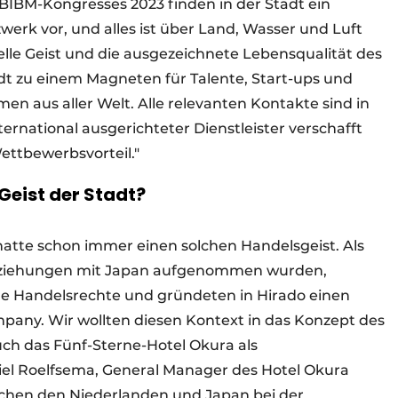
IBM-Kongresses 2023 finden in der Stadt ein
zwerk vor, und alles ist über Land, Wasser und Luft
le Geist und die ausgezeichnete Lebensqualität des
zu einem Magneten für Talente, Start-ups und
en aus aller Welt. Alle relevanten Kontakte sind in
ternational ausgerichteter Dienstleister verschafft
ttbewerbsvorteil."
Geist der Stadt?
 hatte schon immer einen solchen Handelsgeist. Als
beziehungen mit Japan aufgenommen wurden,
de Handelsrechte und gründeten in Hirado einen
pany. Wir wollten diesen Kontext in das Konzept des
ch das Fünf-Sterne-Hotel Okura als
iel Roelfsema, General Manager des Hotel Okura
chen den Niederlanden und Japan bei der