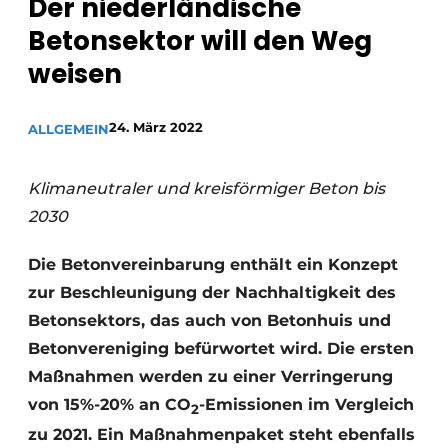
Der niederländische
Betonsektor will den Weg
Datenschutz / Cookie-Erklärung
weisen
Ein Stellenangebot registrieren
Videos
24. März 2022
ALLGEMEIN
Klimaneutraler und kreisförmiger Beton bis
2030
Die Betonvereinbarung enthält ein Konzept
zur Beschleunigung der Nachhaltigkeit des
Betonsektors, das auch von Betonhuis und
Betonvereniging befürwortet wird. Die ersten
Maßnahmen werden zu einer Verringerung
von 15%-20% an CO
-Emissionen im Vergleich
2
zu 2021. Ein Maßnahmenpaket steht ebenfalls