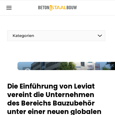
Registrieren Sie sich
Allgemeine Bedingungen und Konditionen
Artikel
Kategorien
Unternehmen
Beton & Stahlbau | Entdecken Sie das
Fachmagazin für die Beton- und
Stahlbauindustrie
Kontakt
Direkter Kontakt
Die Einführung von Leviat
Veranstaltung anmelden
vereint die Unternehmen
Meist gelesen
des Bereichs Bauzubehör
Newsletter
unter einer neuen globalen
Podcasts