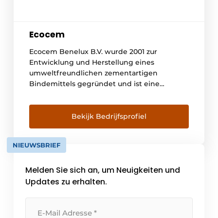
Ecocem
Ecocem Benelux B.V. wurde 2001 zur
Entwicklung und Herstellung eines
umweltfreundlichen zementartigen
Bindemittels gegründet und ist eine
Tochtergesellschaft des irischen
Unternehmens Ecocem Materials Limited. In
Moerdijk mahlen wir ein Nebenprodukt der
Bekijk Bedrijfsprofiel
Stahlindustrie, granulierte
Hochofenschlacke, zu einem hochwertigen
NIEUWSBRIEF
zementartigen Bindemittel (eco₂cem) für
die Verwendung in hochwertigem Beton.
Melden Sie sich an, um Neuigkeiten und
Die Beton- und Mörtelindustrie hat
unmittelbaren nachhaltigen Zugang [...]
Updates zu erhalten.