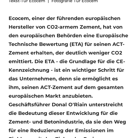
Tekst-Tür Ecocem
Fotografie Tür Ecocem
Datenschutz / Cookie-Erklärung
Ecocem, einer der führenden europäischen
Ein Stellenangebot registrieren
Hersteller von CO2-armem Zement, hat von
Videos
den europäischen Behörden eine Europäische
Technische Bewertung (ETA) für seinen ACT-
Zement erhalten, der deutlich weniger CO2
emittiert. Die ETA - die Grundlage für die CE-
Kennzeichnung - ist ein wichtiger Schritt für
das Unternehmen, denn sie ermöglicht es
ihm, seinen ACT-Zement auf dem gesamten
europäischen Markt anzubieten.
Geschäftsführer Donal O'Riain unterstreicht
die Bedeutung dieser Entwicklung für die
Zement- und Betonindustrie, da sie den Weg
für eine Reduzierung der Emissionen im