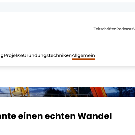
itionen
Zeitschriften
Podcasts
ng
Projekte
Gründungstechniken
Allgemein
as Fachmagazin für die Beton- und Stahlbauindustrie
nte einen echten Wandel