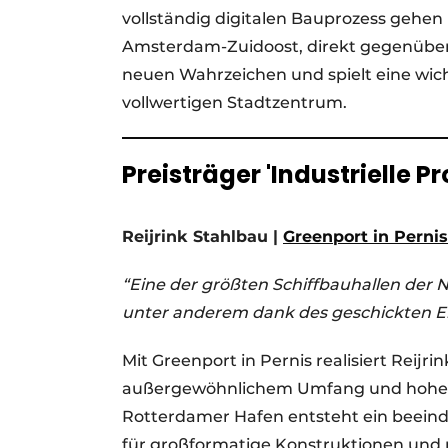
vollständig digitalen Bauprozess geh
Amsterdam-Zuidoost, direkt gegenüber d
neuen Wahrzeichen und spielt eine wich
vollwertigen Stadtzentrum.
Preisträger 'Industrielle Pr
Reijrink Stahlbau |
Greenport in Pernis
“Eine der größten Schiffbauhallen der Ni
unter anderem dank des geschickten Ei
Mit Greenport in Pernis realisiert Reijri
außergewöhnlichem Umfang und hoher 
Rotterdamer Hafen entsteht ein beeindr
für großformatige Konstruktionen und