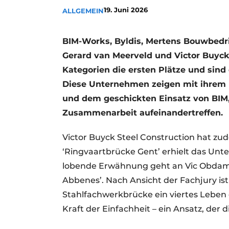
19. Juni 2026
ALLGEMEIN
Ein Stellenangebot registrieren
Videos
BIM-Works, Byldis, Mertens Bouwbedrij
Gerard van Meerveld und Victor Buyck
Kategorien die ersten Plätze und sind
Diese Unternehmen zeigen mit ihrem 
und dem geschickten Einsatz von BIM,
Zusammenarbeit aufeinandertreffen.
Victor Buyck Steel Construction hat z
‘Ringvaartbrücke Gent’ erhielt das Un
lobende Erwähnung geht an Vic Obdam 
Abbenes’. Nach Ansicht der Fachjury is
Stahlfachwerkbrücke ein viertes Leben e
Kraft der Einfachheit – ein Ansatz, der d