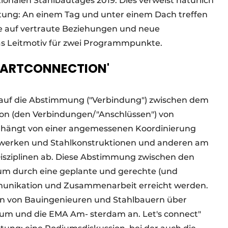
ionalen Stahlbautages 2019. Dies verweist natürlich
ltung: An einem Tag und unter einem Dach treffen
e auf vertraute Beziehungen und neue
as Leitmotiv für zwei Programmpunkte.
SMARTCONNECTION'
 auf die Abstimmung ("Verbindung") zwischen dem
on (den Verbindungen/"Anschlüssen") von
g hängt von einer angemessenen Koordinierung
gwerken und Stahlkonstruktionen und anderen am
Disziplinen ab. Diese Abstimmung zwischen den
um durch eine geplante und gerechte (und
unikation und Zusammenarbeit erreicht werden.
en von Bauingenieuren und Stahlbauern über
orum und die EMA Am- sterdam an. Let's connect"