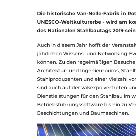
Ein Stellenangebot registrieren
Die historische Van-Nelle-Fabrik in R
Videos
UNESCO-Weltkulturerbe - wird am ko
des Nationalen Stahlbautags 2019 sein
Auch in diesem Jahr hofft der Veransta
jährlichen Wissens- und Networking-Ev
können. Zu den regelmäßigen Besucher
Architektur- und Ingenieurbüros, Sta
Stahlproduzenten und einer Vielzahl v
sind auch auf der vakexpo vertreten u
Dienstleistungen für den Stahlbau im w
Betriebsführungssoftware bis hin zu Ve
Beschichtungen und Baumaschinen.