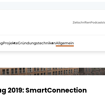
itionen
Zeitschriften
Podcasts
ng
Projekte
Gründungstechniken
Allgemein
as Fachmagazin für die Beton- und Stahlbauindustrie
ag 2019: SmartConnection