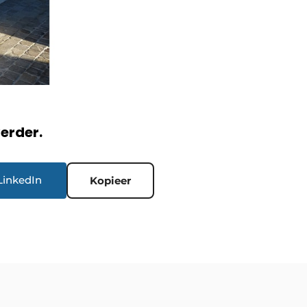
verder.
LinkedIn
Kopieer