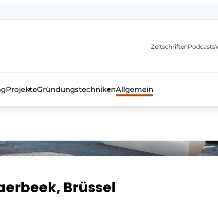
itionen
Zeitschriften
Podcasts
ng
Projekte
Gründungstechniken
Allgemein
as Fachmagazin für die Beton- und Stahlbauindustrie
erbeek, Brüssel