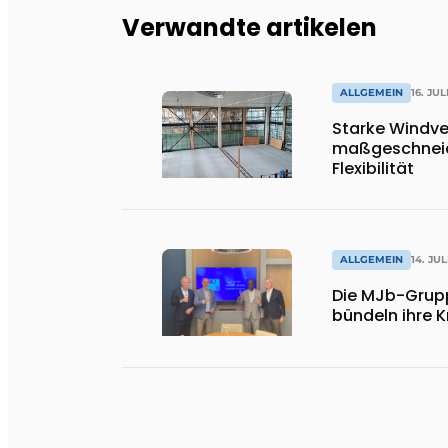
Verwandte artikelen
ALLGEMEIN
16. JUL
Starke Windve
maßgeschneid
Flexibilität
ALLGEMEIN
14. JUL
Die MJb-Grup
bündeln ihre K