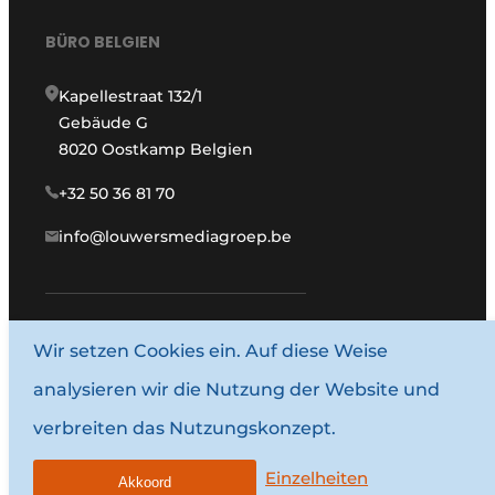
BÜRO BELGIEN
Kapellestraat 132/1
Gebäude G
8020 Oostkamp Belgien
+32 50 36 81 70
info@louwersmediagroep.be
www.louwersmediagroep.com
Wir setzen Cookies ein. Auf diese Weise
analysieren wir die Nutzung der Website und
© 1987–2026 Louwersmediagroep.
verbreiten das Nutzungskonzept.
Allgemeine Bedingungen und Konditionen
Datenschutzbestimmungen
Einzelheiten
Akkoord