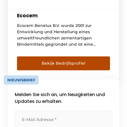
Ecocem
Ecocem Benelux B.V. wurde 2001 zur
Entwicklung und Herstellung eines
umweltfreundlichen zementartigen
Bindemittels gegründet und ist eine
Tochtergesellschaft des irischen
Unternehmens Ecocem Materials Limited. In
Moerdijk mahlen wir ein Nebenprodukt der
Bekijk Bedrijfsprofiel
Stahlindustrie, granulierte
Hochofenschlacke, zu einem hochwertigen
NIEUWSBRIEF
zementartigen Bindemittel (eco₂cem) für
die Verwendung in hochwertigem Beton.
Melden Sie sich an, um Neuigkeiten und
Die Beton- und Mörtelindustrie hat
unmittelbaren nachhaltigen Zugang [...]
Updates zu erhalten.