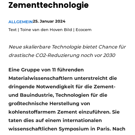
Zementtechnologie
Datenschutz / Cookie-Erklärung
Ein Stellenangebot registrieren
25. Januar 2024
ALLGEMEIN
Text | Toine van den Hoven Bild | Ecocem
Videos
Neue skalierbare Technologie bietet Chance für
drastische CO2-Reduzierung noch vor 2030
Eine Gruppe von 11 führenden
Materialwissenschaftlern unterstreicht die
dringende Notwendigkeit für die Zement-
und Bauindustrie, Technologien für die
großtechnische Herstellung von
kohlenstoffarmem Zement einzuführen. Sie
taten dies auf einem internationalen
wissenschaftlichen Symposium in Paris. Nach