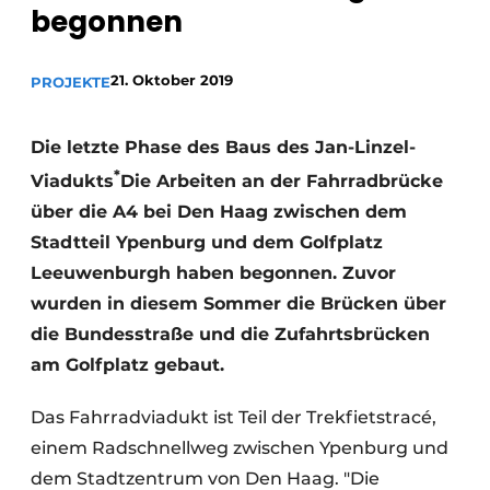
begonnen
Datenschutz / Cookie-Erklärung
Ein Stellenangebot registrieren
21. Oktober 2019
PROJEKTE
Videos
Die letzte Phase des Baus des Jan-Linzel-
*
Viadukts
Die Arbeiten an der Fahrradbrücke
über die A4 bei Den Haag zwischen dem
Stadtteil Ypenburg und dem Golfplatz
Leeuwenburgh haben begonnen. Zuvor
wurden in diesem Sommer die Brücken über
die Bundesstraße und die Zufahrtsbrücken
am Golfplatz gebaut.
Das Fahrradviadukt ist Teil der Trekfietstracé,
einem Radschnellweg zwischen Ypenburg und
dem Stadtzentrum von Den Haag. "Die