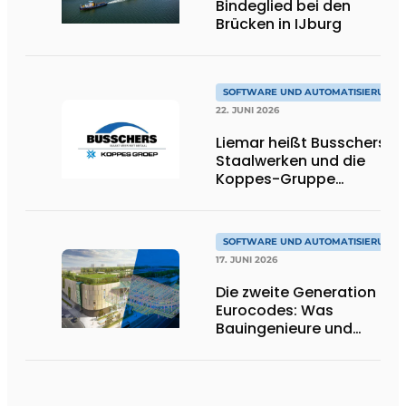
Bindeglied bei den
Brücken in IJburg
SOFTWARE UND AUTOMATISIERUNG
22. JUNI 2026
Liemar heißt Busschers
Staalwerken und die
Koppes-Gruppe
willkommen
SOFTWARE UND AUTOMATISIERUNG
17. JUNI 2026
Die zweite Generation der
Eurocodes: Was
Bauingenieure und
Geotechniker wissen
müssen, um sich darauf
vorzubereiten