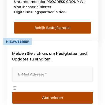
Unternehmen der PROGRESS GROUP Wir
sind Ihr spezialisierter
Digitalisierungspartner in der
Betonfertigteil- und Bewehrungsindustrie,
wenn es darum geht, zukunftsorientierte
Lösungen zu liefern und Sie auf Ihrem Weg
Bekijk Bedrijfsprofiel
zum digitalen Unternehmen zu begleiten.
Ein digitales Unternehmen garantiert
NIEUWSBRIEF
Wettbewerbsfähigkeit und zeigt, wie
Ressourcen, Zeit und Mitarbeiter noch
Melden Sie sich an, um Neuigkeiten und
effizienter eingesetzt werden können [...]
Updates zu erhalten.
Abonnieren