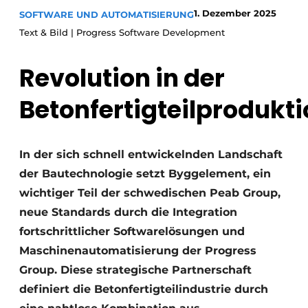
1. Dezember 2025
SOFTWARE UND AUTOMATISIERUNG
Datenschutz / Cookie-Erklärung
Text & Bild | Progress Software Development
Ein Stellenangebot registrieren
Revolution in der
Videos
Betonfertigteilprodukt
In der sich schnell entwickelnden Landschaft
der Bautechnologie setzt Byggelement, ein
wichtiger Teil der schwedischen Peab Group,
neue Standards durch die Integration
fortschrittlicher Softwarelösungen und
Maschinenautomatisierung der Progress
Group. Diese strategische Partnerschaft
definiert die Betonfertigteilindustrie durch