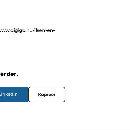
.
www.digigo.nu/ilsen-en-
verder.
LinkedIn
Kopieer