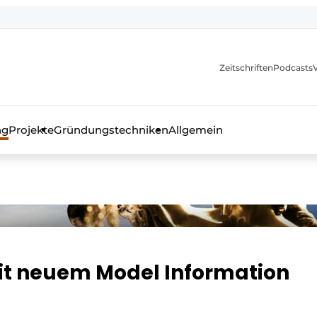
itionen
Zeitschriften
Podcasts
ng
Projekte
Gründungstechniken
Allgemein
as Fachmagazin für die Beton- und Stahlbauindustrie
mit neuem Model Information