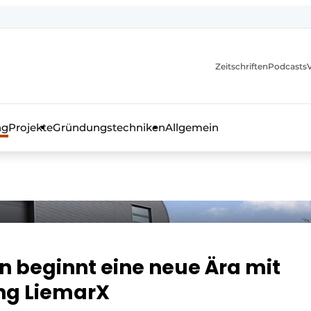
itionen
Zeitschriften
Podcasts
ng
Projekte
Gründungstechniken
Allgemein
as Fachmagazin für die Beton- und Stahlbauindustrie
on beginnt eine neue Ära mit
ng LiemarX