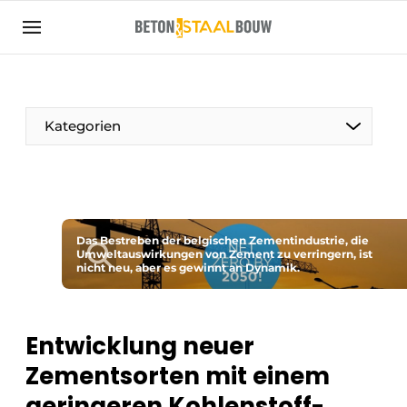
Registrieren Sie sich
Allgemeine Bedingungen und Konditionen
Artikel
Kategorien
Unternehmen
Beton & Stahlbau | Entdecken Sie das
Fachmagazin für die Beton- und
Stahlbauindustrie
Das Bestreben der belgischen Zementindustrie, die
Kontakt
Umweltauswirkungen von Zement zu verringern, ist
nicht neu, aber es gewinnt an Dynamik.
Direkter Kontakt
Veranstaltung anmelden
Entwicklung neuer
Meist gelesen
Zementsorten mit einem
Newsletter
geringeren Kohlenstoff-
Podcasts